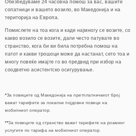
Обезбедуваме 24 часовна помош з
а вас, вашите
сопатници и вашето возило, в
о Македонија и на
територија на Европа.
П
омислете на тоа кога и каде најмногу се возите, со
какво возило се возите, дали често патувате во
странство, кога би ви била потребна помош на
патот и какви трошоци може да настанат, сето тоа и
многу повеќе имајте го во предвид при избор на
соодветно асистентско осигурување.
*
За повиците од Македонија на претплатничкиот број
важат тарифите за локални појдовни повици на
мобилниот оператор.
**
За повиците од странство важат тарифите на роаминг
услугите по тарифа на мобилниот оператор.