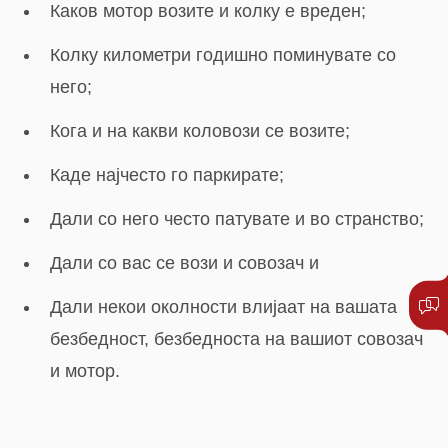
Каков мотор возите и колку е вреден;
Колку километри годишно поминувате со
него;
Кога и на какви коловози се возите;
Каде најчесто го паркирате;
Дали со него често патувате и во странство;
Дали со вас се вози и совозач и
Дали некои околности влијаат на вашата
безбедност, безбедноста на вашиот совозач
и мотор.
Одлучете се за вистинското осигурување на
вашиот мотор.