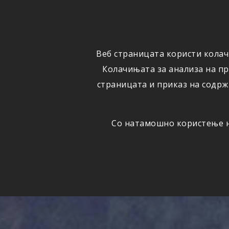
ФИЗИЧКИ
ПРАВНИ
ЛИЦА
ЛИЦА
Веб страницата користи колач
ОСИГУРУВАЊЕ
ШТЕТИ
Колачињата за анализа на п
страницата и приказ на содрж
Со натамошно користење на