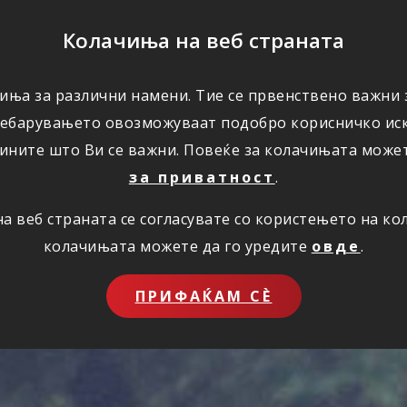
ПОМОШ
Колачиња на веб страната
иња за различни намени. Тие се првенствено важни з
ПОВОЛНОСТИ
КОРИСНО
ЗА НАС
ребарувањето овозможуваат подобро корисничко иск
ините што Ви се важни. Повеќе за колачињата може
за приватност
.
 веб страната се согласувате со користењето на к
колачињата можете да го уредите
овде
.
ПРИФАЌАМ СЀ