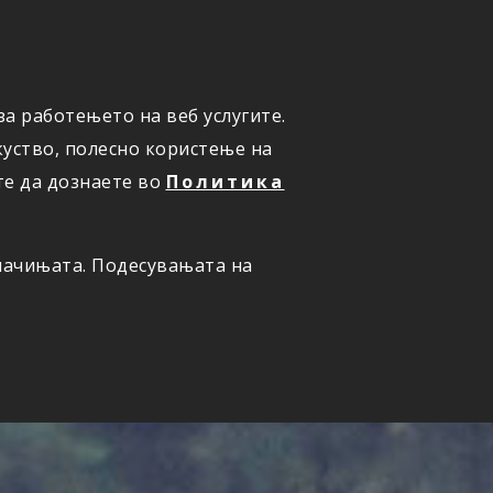
а работењето на веб услугите.
ОНЛАЈН
ПРИЈАВИ ШТЕТА
уство, полесно користење на
те да дознаете во
Политика
олачињата. Подесувањата на