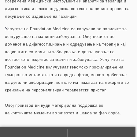
современи медицински инструменти и апарати за терапија и
дијагностика и секако поддршка во текот на целиот процес на
лекување со издавање на гаранции.
У
слугите на Foundation Medicine се вклучени во полисите за
осигурување на малигни заболувања. Овој новитет во
доменот на дијагностицирање и одредување на терапија кај
пациентите со малигни заболувања е дополнување на
постоечкото покритие за малигни заболувања. Услугите на
Foundation Medicine вклучуваат геномско профилирање на
туморот во метастатска и напредна фаза, со цел добивање
на детални информации, кои што им помагаат на лекарите во
креирање на персонализиран терапевтски пристап.
Овој производ ви нуди материјална поддршка во
најкритичните моменти во животот и шанса за фер борба.