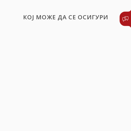
КОЈ МОЖЕ ДА СЕ ОСИГУРИ
Секој, кој има статус на осигуреник во
системот на задолжително здравствено
осигурување и кој има склучено осигурување
на специјалистичко вонболничко и болничко
лекување,
Лица-странски државјани, со регулиран
престој во Р. Македонија, кои не се осигурени
во Фондот за здравствено осигурување на Р.