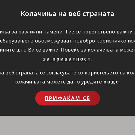
ПОМОШ
Колачиња на веб страната
иња за различни намени. Тие се првенствено важни з
ПОВОЛНОСТИ
КОРИСНО
ЗА НАС
ребарувањето овозможуваат подобро корисничко иск
ините што Ви се важни. Повеќе за колачињата може
за приватност
.
 веб страната се согласувате со користењето на к
колачињата можете да го уредите
овде
.
ПРИФАЌАМ СЀ