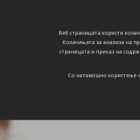
ФИЗИЧКИ
ПРАВНИ
ЛИЦА
ЛИЦА
Веб страницата користи колач
ОСИГУРУВАЊЕ
ШТЕТИ
Колачињата за анализа на п
страницата и приказ на содрж
Со натамошно користење на