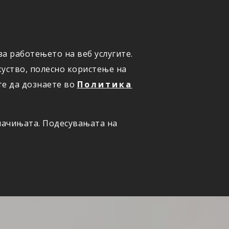
а работењето на веб услугите.
ОНЛАЈН
ПРИЈАВИ ШТЕТА
уство, полесно користење на
те да дознаете во
Политика
олачињата. Подесувањата на