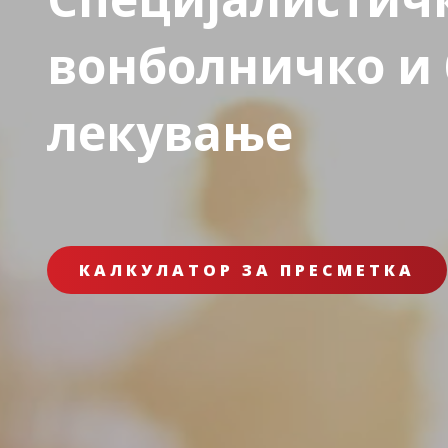
вонболничко и
лекување
КАЛКУЛАТОР ЗА ПРЕСМЕТКА