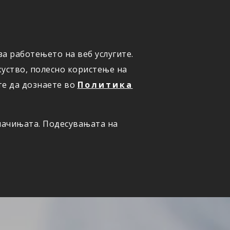
а работењето на веб услугите.
ОНЛАЈН
ПРИЈАВИ ШТЕТА
уство, полесно користење на
те да дознаете во
Политика
олачињата. Подесувањата на