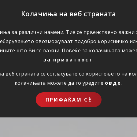
ПОМОШ
Колачиња на веб страната
иња за различни намени. Тие се првенствено важни з
ПОВОЛНОСТИ
КОРИСНО
ЗА НАС
ребарувањето овозможуваат подобро корисничко иск
ините што Ви се важни. Повеќе за колачињата може
за приватност
.
 веб страната се согласувате со користењето на к
колачињата можете да го уредите
овде
.
ПРИФАЌАМ СЀ