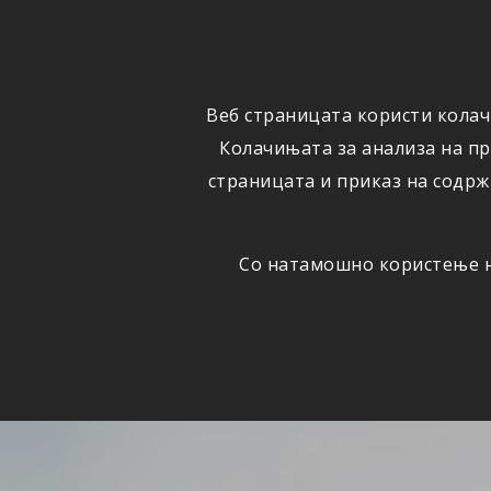
ФИЗИЧКИ
ПРАВНИ
ЛИЦА
ЛИЦА
Веб страницата користи колач
ОСИГУРУВАЊЕ
ШТЕТИ
Колачињата за анализа на п
страницата и приказ на содрж
Со натамошно користење на