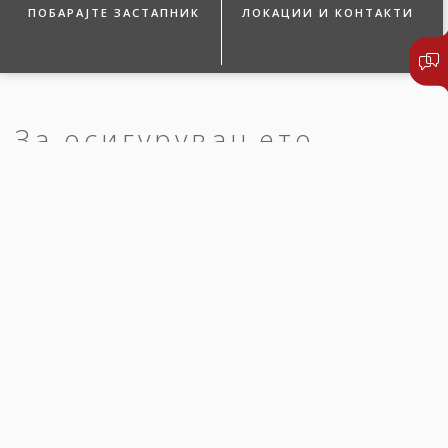
ПОБАРАЈТЕ ЗАСТАПНИК
ЛОКАЦИИ И КОНТАКТИ
За осигурувањето
КАРЕНЦА
При склучување на полиса за осигурување во првата година
од осигурувањето, предвидена е задолжителна каренца од три
(3) месеци за сите осигуреници.