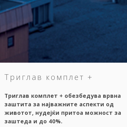
Триглав комплет +
Триглав комплет + обезбедува врвна
заштита за најважните аспекти од
животот, нудејќи притоа можност за
заштеда и до 40%.