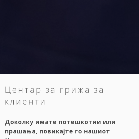
Центар за грижа за
клиенти
Доколку имате потешкотии или
прашања, повикајте го нашиот