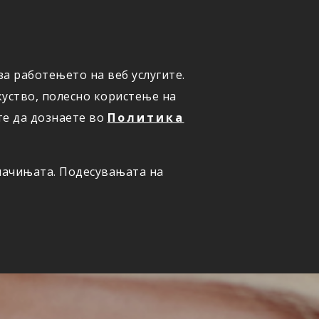
а работењето на веб услугите.
ОНЛАЈН
ПРИЈАВИ ШТЕТА
уство, полесно користење на
те да дознаете во
Политика
олачињата. Подесувањата на