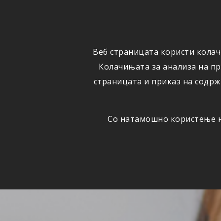
ФИЗИЧКИ
ПРАВНИ
ЛИЦА
ЛИЦА
Веб страницата користи колач
ОСИГУРУВАЊЕ
ШТЕТИ
Колачињата за анализа на п
страницата и приказ на содрж
Со натамошно користење на