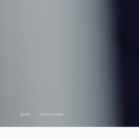
Дома
Асистенција