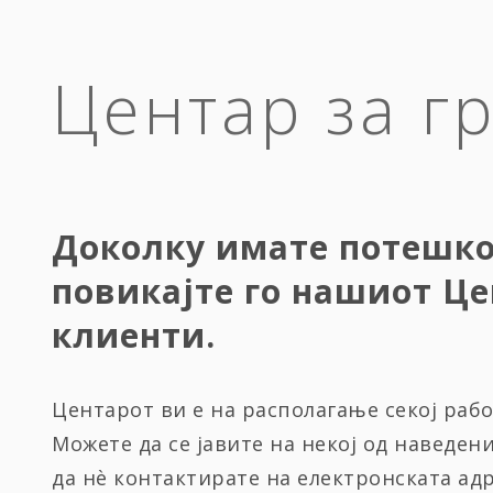
Центар за г
Доколку имате потешк
повикајте го нашиот Це
клиенти.
Центарот ви е на располагање секој работ
Можете да се јавите на некој од наведен
да нѐ контактирате на електронската ад