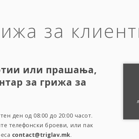
рижа за клиент
отии или прашања,
нтар за грижа за
ен ден од 08:00 до 20:00 часот.
ите телефонски броеви, или пак
реса
contact@triglav.mk
.