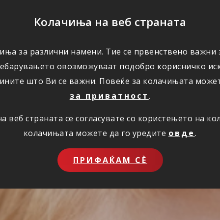
ПОМОШ
Колачиња на веб страната
иња за различни намени. Тие се првенствено важни з
ПОВОЛНОСТИ
КОРИСНО
ЗА НАС
ребарувањето овозможуваат подобро корисничко иск
ините што Ви се важни. Повеќе за колачињата може
за приватност
.
 веб страната се согласувате со користењето на к
колачињата можете да го уредите
овде
.
ПРИФАЌАМ СЀ