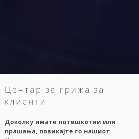
Центар за грижа за
клиенти
Доколку имате потешкотии или
прашања, повикајте го нашиот