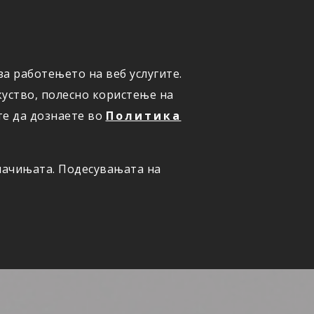
а работењето на веб услугите.
ОНЛАЈН
ПРИЈАВИ ШТЕТА
уство, полесно користење на
те да дознаете во
Политика
олачињата. Подесувањата на