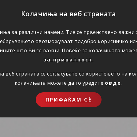
ПОМОШ
Колачиња на веб страната
иња за различни намени. Тие се првенствено важни з
ПОВОЛНОСТИ
КОРИСНО
ЗА НАС
ребарувањето овозможуваат подобро корисничко иск
ините што Ви се важни. Повеќе за колачињата може
за приватност
.
 веб страната се согласувате со користењето на к
колачињата можете да го уредите
овде
.
ПРИФАЌАМ СЀ