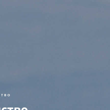
СТВО
ство