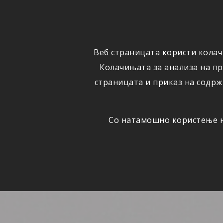
ФИЗИЧКИ
ПРАВНИ
ЛИЦА
ЛИЦА
Веб страницата користи колач
ОСИГУРУВАЊЕ
ШТЕТИ
Колачињата за анализа на п
страницата и приказ на содрж
Со натамошно користење на