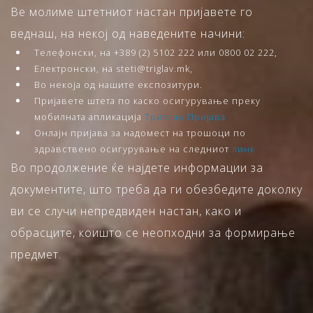
Ве молиме штетниот настан пријавете го
веднаш, на некој од наведените начини:
Телефонски, на +389 (2) 5102 222 или 0800 02 222,
Електронски, на steti@triglav.mk,
Во некоја од нашите експозитури.
Пријавете штета по каско осигурување преку
мобилната апликација
Триглав Пријава
Онлајн пријава за надомест на трошоци по
здравствено осигурување на следниот
линк
Во продолжение ќе најдете информации за
документите, што треба да ги обезбедите доколку
ви се случи непредвиден настан, како и
обрасците, коишто се неопходни за формирање
предмет.