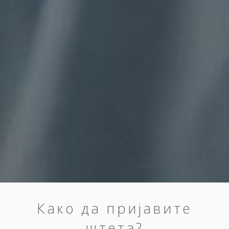
Како да пријавите
штета?