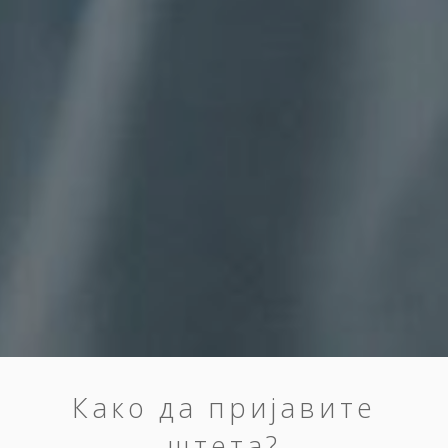
Како да пријавите
штета?