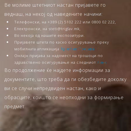
Ве молиме штетниот настан пријавете го
веднаш, на некој од наведените начини:
Телефонски, на +389 (2) 5102 222 или 0800 02 222,
Електронски, на steti@triglav.mk,
Во некоја од нашите експозитури.
Пријавете штета по каско осигурување преку
мобилната апликација
Триглав Пријава
Онлајн пријава за надомест на трошоци по
здравствено осигурување на следниот
линк
Во продолжение ќе најдете информации за
документите, што треба да ги обезбедите доколку
ви се случи непредвиден настан, како и
обрасците, коишто се неопходни за формирање
предмет.