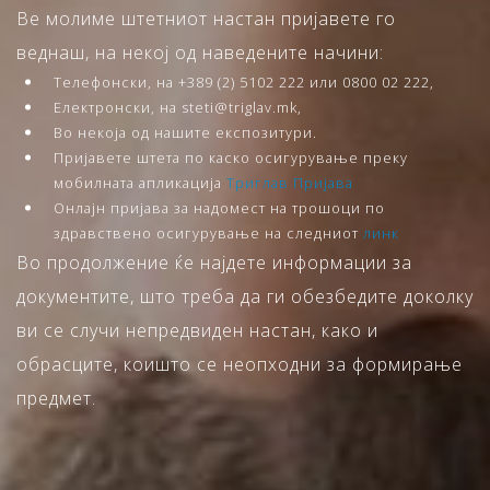
Ве молиме штетниот настан пријавете го
веднаш, на некој од наведените начини:
Телефонски, на +389 (2) 5102 222 или 0800 02 222,
Електронски, на steti@triglav.mk,
Во некоја од нашите експозитури.
Пријавете штета по каско осигурување преку
мобилната апликација
Триглав Пријава
Онлајн пријава за надомест на трошоци по
здравствено осигурување на следниот
линк
Во продолжение ќе најдете информации за
документите, што треба да ги обезбедите доколку
ви се случи непредвиден настан, како и
обрасците, коишто се неопходни за формирање
предмет.