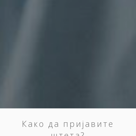
Како да пријавите
штета?