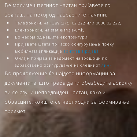
Ве молиме штетниот настан пријавете го
веднаш, на некој од наведените начини:
Телефонски, на +389 (2) 5102 222 или 0800 02 222,
Електронски, на steti@triglav.mk,
Во некоја од нашите експозитури.
Пријавете штета по каско осигурување преку
мобилната апликација
Триглав Пријава
Онлајн пријава за надомест на трошоци по
здравствено осигурување на следниот
линк
Во продолжение ќе најдете информации за
документите, што треба да ги обезбедите доколку
ви се случи непредвиден настан, како и
обрасците, коишто се неопходни за формирање
предмет.