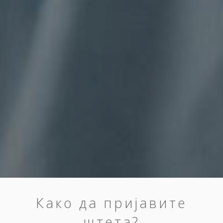
Како да пријавите
штета?