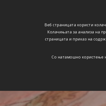
ФИЗИЧКИ
ПРАВНИ
ЛИЦА
ЛИЦА
Веб страницата користи колач
ОСИГУРУВАЊЕ
ШТЕТИ
Колачињата за анализа на п
страницата и приказ на содрж
Со натамошно користење на