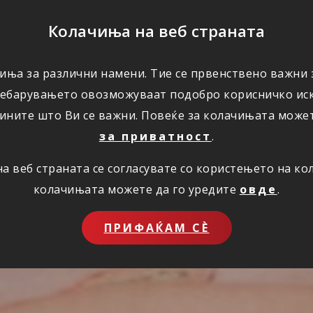
ПОМОШ
Колачиња на веб страната
иња за различни намени. Тие се првенствено важни з
ПОВОЛНОСТИ
КОРИСНО
ЗА НАС
ребарувањето овозможуваат подобро корисничко иск
ините што Ви се важни. Повеќе за колачињата може
за приватност
.
 веб страната се согласувате со користењето на к
колачињата можете да го уредите
овде
.
ПРИФАЌАМ СЀ