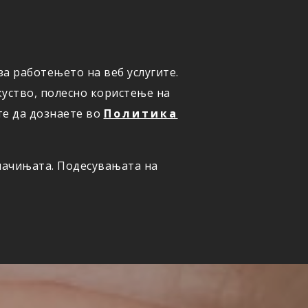
а работењето на веб услугите.
ОНЛАЈН
ПРИЈАВИ ШТЕТА
уство, полесно користење на
те да дознаете во
Политика
олачињата. Подесувањата на