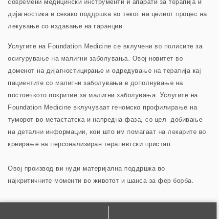
современи медицински инструменти и апарати за терапија и
дијагностика и секако поддршка во текот на целиот процес на
лекување со издавање на гаранции.
У
слугите на Foundation Medicine се вклучени во полисите за
осигурување на малигни заболувања. Овој новитет во
доменот на дијагностицирање и одредување на терапија кај
пациентите со малигни заболувања е дополнување на
постоечкото покритие за малигни заболувања. Услугите на
Foundation Medicine вклучуваат геномско профилирање на
туморот во метастатска и напредна фаза, со цел добивање
на детални информации, кои што им помагаат на лекарите во
креирање на персонализиран терапевтски пристап.
Овој производ ви нуди материјална поддршка во
најкритичните моменти во животот и шанса за фер борба.