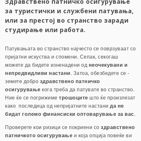
Здравствено патничко осигурување
за туристички и службени патувања,
или за престој во странство заради
студирање или работа.
Патувањата во странство најчесто се поврзуваат со
пријатни искуства и спомени. Сепак, секогаш
можете да бидете изненадени од
неочекувани и
непредвидливи настани
. Затоа, обезбедете се -
земете добро
здравствено патничко
осигурување
кога треба да патувате во странство.
Ние ќе се погрижиме
трошоците
што ќе произлезат
како последица од непријатните настани
да не
бидат големо финансиски оптоварување за вас
.
Проверете кои ризици се покриени со
здравствено
патничкото осигурување
и која опција повеќе ви