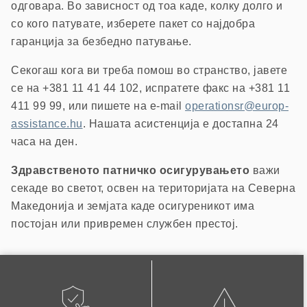
одговара. Во зависност од тоа каде, колку долго и
со кого патувате, изберете пакет со најдобра
гаранција за безбедно патување.
Секогаш кога ви треба помош во странство, јавете
се на +381 11 41 44 102, испратете факс на +381 11
411 99 99, или пишете на e-mail
operationsr@europ-
assistance.hu
. Нашата асистенција е достапна 24
часа на ден.
Здравственото патничко осигурувањето
важи
секаде во светот, освен на територијата на Северна
Македонија и земјата каде осигуреникот има
постојан или привремен службен престој.