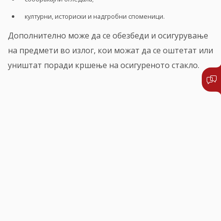
културни, историски и надгробни споменици.
Дополнително може да се обезбеди и осигурување
на предмети во излог, кои можат да се оштетат или
уништат поради кршење на осигуреното стакло.
ПИШЕТЕ НЍ
+389 2 51 0222