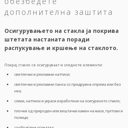
обезбедете
дополнителна заштита
Осигурувањето на стакла ја покрива
штетата настаната поради
распукување и кршење на стаклото.
Покрај стакло се осигуруваат и следноте елементи:
светлечки и рекламни натписи;
светлечки и рекламни паноа со придружна опрема или без
неа;
слики, натписи и украси изработени на осигуреното стакло;
плочки од природен или вештачки камен на маси, пултови и
полици;
сообраќајни огледала;