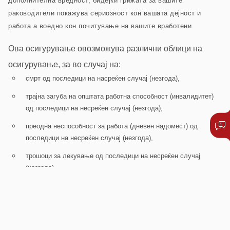
дополнителна вредност, бидејќи грижата за вашите
раководители покажува сериозност кон вашата дејност и
работа а воедно кон почитување на вашите вработени.
Ова осигурување овозможува различни облици на
осигурување, за во случај на:
смрт од последици на насреќен случај (незгода),
трајна загуба на општата работна способност (инвалидитет)
од последици на несреќен случај (незгода),
преодна неспособност за работа (дневен надомест) од
последици на несреќен случај (незгода),
трошоци за лекување од последици на несреќен случај
(незгода).