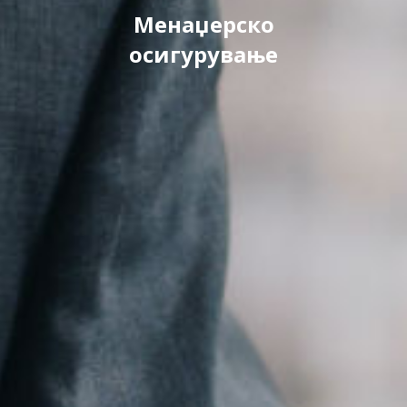
Менаџерско
осигурување