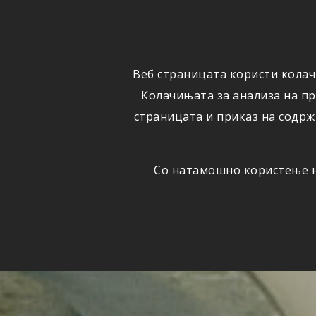
ФИЗИЧКИ
ПРАВНИ
ЛИЦА
ЛИЦА
Веб страницата користи колач
ОСИГУРУВАЊЕ
ШТЕТИ
Колачињата за анализа на п
страницата и приказ на содрж
Со натамошно користење на