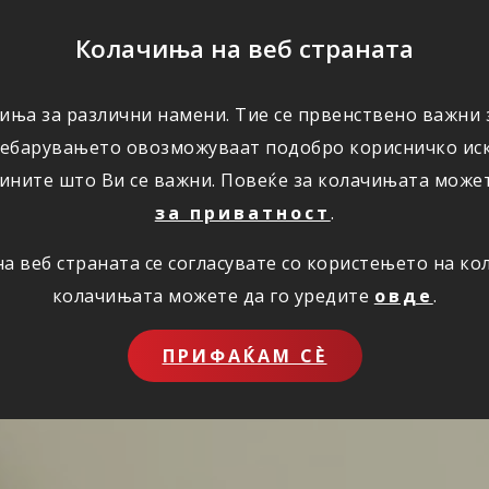
ПОМОШ
Колачиња на веб страната
иња за различни намени. Тие се првенствено важни з
ПОВОЛНОСТИ
КОРИСНО
ЗА НАС
ребарувањето овозможуваат подобро корисничко иск
ините што Ви се важни. Повеќе за колачињата може
за приватност
.
 веб страната се согласувате со користењето на к
колачињата можете да го уредите
овде
.
ПРИФАЌАМ СЀ