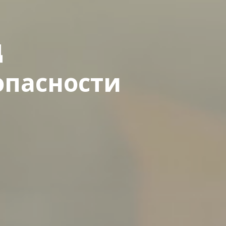
д
опасности