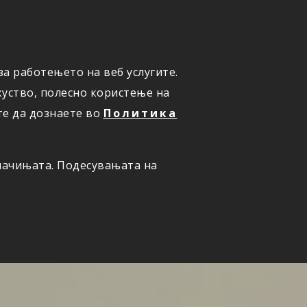
а работењето на веб услугите.
ПРИЈАВИ ШТЕТА
уство, полесно користење на
те да дознаете во
Политика
олачињата. Подесувањата на