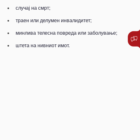
случај на смрт;
траен или делумен инвалидитет;
минлива телесна повреда или заболување;
штета на нивниот имот.
ПРИЈАВЕТЕ ШТЕТА
ПИШЕТЕ НЍ