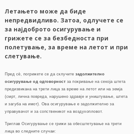
Летањето може да биде
непредвидливо. Затоа, одлучете се
за најдоброто осигурување и
грижете се за безбедноста при
полетување, за време на летот и при
слетување.
Пред сè, погрижете се да склучите
задолжително
осигурување од одговорност
за покривање на секоја штета
предизвикана на трети лица за време на летот или на земја
(смрт, лична повреда, нарушено здравје и уништување, штета
и загуба на имот). Ова осигурување е задолжително за
управувачот и за сопственикот на воздухопловот.
Триглав Осигурување се грижи за обесштетување на трети
лица во следните случаи: