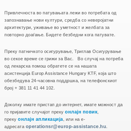
Привлечноста во патувањата лежи во потребата од
запознавање нови култури, средба со неверојатни
архитектури, уживање во уметност и желбата за
повторно доаѓање. Бидете безбедни кога патувате.
Преку патничкото осигурување, Триглав Осигурување
во секое време се грижи за Вас. Во случај на потреба
од лекарска помош обратете се на нашата
асистенција Europ Assistance Hungary KTF, која што
обезбедува 24-часовна поддршка, на телефонскиот
број + 381 11 41 44 102.
Доколку имате пристап до интернет, имате можност да
го пријавите случајот преку
онлајн повик
,
преку
онлајн апликација
, или на e-
адресата
operationsr@europ-assistance.hu
.