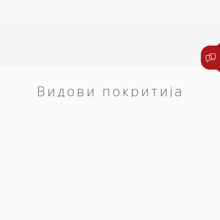
Видови покритија
Здравственото-патничко осигурување на Триглав
овозможува покритие на:
трошоци за лекување од ненадејна болест и
незгода до 30.000 евра;
трошоци за итна стоматолошка интервенција дo
150 евра;