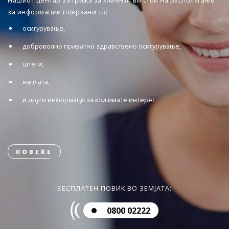
Нашиот центар за грижа за клиенти ви стои на располагање
за информации поврзани со:
осигурување,
доброволно приватно здравствено осигурување,
штети,
наплата,
и други информаци за кои имате интерес
ПОВЕЌЕ
БЕСПЛАТЕН ПОВИК ВО ЗЕМЈАТА:
0800 02222