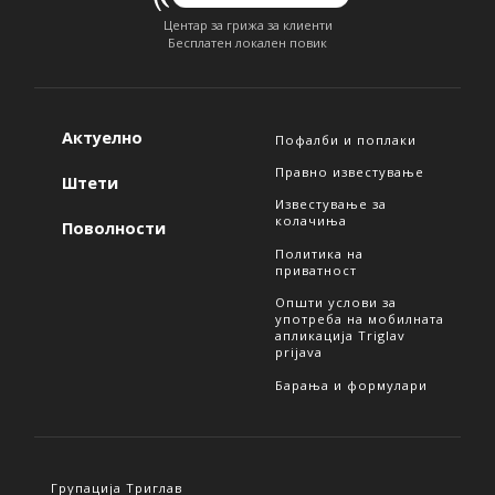
Центар за грижа за клиенти
Бесплатен локален повик
Актуелно
Пофалби и поплаки
Правно известување
Штети
Известување за
колачиња
Поволности
Политика на
приватност
Општи услови за
употреба на мобилната
апликација Triglav
prijava
Барања и формулари
Групација Триглав