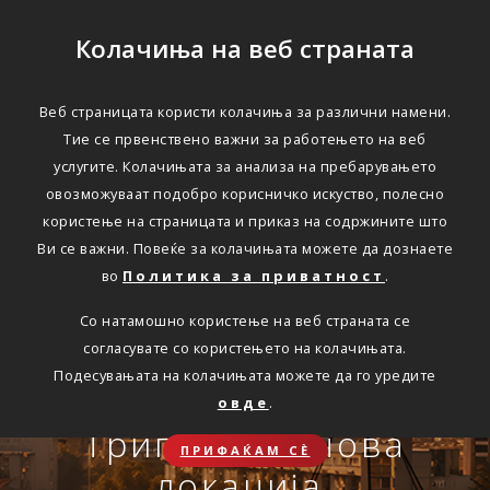
Колачиња на веб страната
Веб страницата користи колачиња за различни намени.
Тие се првенствено важни за работењето на веб
Едноставно преку
услугите. Колачињата за анализа на пребарувањето
интернет
овозможуваат подобро корисничко искуство, полесно
користење на страницата и приказ на содржините што
Ви се важни. Повеќе за колачињата можете да дознаете
во
Политика за приватност
.
АВТОМОБИЛСКА ОДГОВОРНОСТ
Со натамошно користење на веб страната се
Oнлајн обнова на осигурување.
согласувате со користењето на колачињата.
Онлајн пријава на
Подесувањата на колачињата можете да го уредите
Travel Smart и Travel
овде
.
ПОВЕЌЕ
СКЛУЧИ
осигурен случај преку
Сѐ ќе биде во ред
Триглав на нова
Smart Plus
ПРИФАЌАМ СЀ
OneID
локација.
ЗДРАВСТВЕНО ПАТНИЧКО
Совет, информација или инспирација за секоја животна