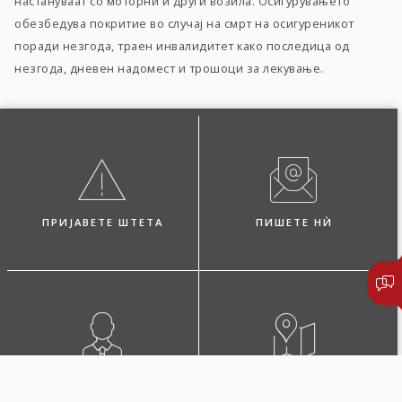
настануваат со моторни и други возила. Осигурувањето
обезбедува покритие во случај на смрт на осигуреникот
поради незгода, траен инвалидитет како последица од
незгода, дневен надомест и трошоци за лекување.
ПРИЈАВЕТЕ ШТЕТА
ПИШЕТЕ НЍ
ПОБАРАЈТЕ ЗАСТАПНИК
ПОСЕТЕТЕ НЀ