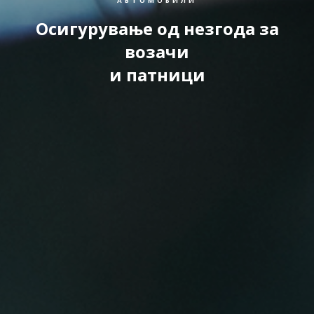
Осигурување од незгода за
возачи
и патници