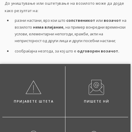
До уништување или оштетување на возилото може да дојде
како резултат на:
разни настани, врз кои што
сопственикот
или
возачот
на
возилото
нема влијание,
на пример вонредни временски
услови, елементарни непогоди, кражби, акти на
непристојност од други лица и други посебни настани;
сообраќајна незгода, за кој што е
одговорен возачот.
ПРИЈАВЕТЕ ШТЕТА
ПИШЕТЕ НЍ