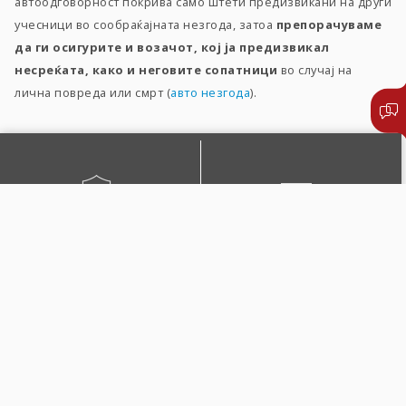
автоодговорност покрива само штети предизвикани на други
учесници во сообраќајната незгода, затоа
препорачуваме
да ги осигурите и возачот, кој ја предизвикал
несреќата, како и неговите сопатници
во случај на
лична повреда или смрт (
авто незгода
).
ОБНОВЕТЕ ПОЛИСА
ПИШЕТЕ НЍ
ОНЛАЈН
ПОВИКАЈТЕ ЗАСТАПНИК
ЛОКАЦИИ И КОНТАКТИ