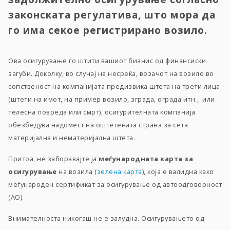
законската регулатива, што мора да
го има секое регистрирано возило.
Ова осигурување го штити вашиот бизнис од финансиски
загуби. Доколку, во случај на несреќа, возачот на возило во
сопственост на компанијата предизвика штета на трети лица
(штети на имот, на пример возило, зграда, ограда итн., или
телесна повреда или смрт), осигурителната компанија
обезбедува надомест на оштетената страна за сета
материјална и нематеријална штета.
Притоа, не заборавајте ја
меѓународната карта за
осигурување
на возила (
зелена карта
), која е валидна како
меѓународен сертификат за осигурување од автоодговорност
(АО).
Внимателноста никогаш не е залудна. Осигурувањето од