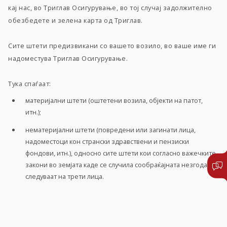
кај нас, во Триглав Осигурување, во тој случај задолжително
обезбедете и зелена карта од Триглав.
Сите штети предизвикани со вашето возило, во ваше име ги
надоместува Триглав Осигурување.
Тука спаѓаат:
материјални штети (оштетени возила, објекти на патот,
итн.);
нематеријални штети (повредени или загинати лица,
надоместоци кон странски здравствени и пензиски
фондови, итн.), односно сите штети кои согласно важечките
закони во земјата каде се случила сообраќајната незгода им
следуваат на трети лица.