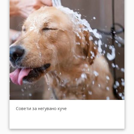
Совети за негувано куче