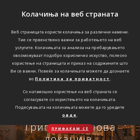
Колачиња на веб страната
Веб страницата користи колачиња за различни намени.
Тие се првенствено важни за работењето на веб
Едноставно преку
услугите. Колачињата за анализа на пребарувањето
интернет
овозможуваат подобро корисничко искуство, полесно
користење на страницата и приказ на содржините што
Ви се важни. Повеќе за колачињата можете да дознаете
во
Политика за приватност
.
АВТОМОБИЛСКА ОДГОВОРНОСТ
Со натамошно користење на веб страната се
Oнлајн обнова на осигурување.
согласувате со користењето на колачињата.
Онлајн пријава на
Подесувањата на колачињата можете да го уредите
Travel Smart и Travel
овде
.
ПОВЕЌЕ
СКЛУЧИ
осигурен случај преку
Сѐ ќе биде во ред
Триглав на нова
Smart Plus
ПРИФАЌАМ СЀ
OneID
локација.
ЗДРАВСТВЕНО ПАТНИЧКО
Совет, информација или инспирација за секоја животна