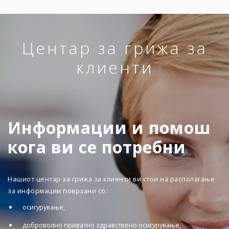
Центар за грижа за
клиенти
Информации и помош
кога ви се потребни
Нашиот центар за грижа за клиенти ви стои на располагање
за информации поврзани со:
осигурување,
доброволно приватно здравствено осигурување,