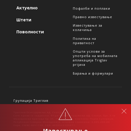
Актуелно
Пофалби и поплаки
Правно известување
Штети
Известување за
колачиња
Поволности
Политика на
приватност
Општи услови за
употреба на мобилната
апликација Triglav
prijava
Барања и формулари
Групација Триглав
Триглав Осигурување АД, Скопје
Сите права се задржани. ©Триглав Осигурување АД, Скопје, бул. 3-та
Македонска Бригада бр. 36, 1000 Скопје, комплекс Порта Супериум,
Република Северна Македонија, основна главнина: 3.009.200,00
Евра, ЕМБС:4691130, ЕДБ: 4030993129071.
Известување