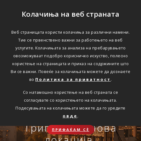
Колачиња на веб страната
Веб страницата користи колачиња за различни намени.
Тие се првенствено важни за работењето на веб
Едноставно преку
услугите. Колачињата за анализа на пребарувањето
интернет
овозможуваат подобро корисничко искуство, полесно
користење на страницата и приказ на содржините што
Ви се важни. Повеќе за колачињата можете да дознаете
во
Политика за приватност
.
АВТОМОБИЛСКА ОДГОВОРНОСТ
Со натамошно користење на веб страната се
Oнлајн обнова на осигурување.
согласувате со користењето на колачињата.
Онлајн пријава на
Подесувањата на колачињата можете да го уредите
Travel Smart и Travel
овде
.
ПОВЕЌЕ
СКЛУЧИ
осигурен случај преку
Сѐ ќе биде во ред
Триглав на нова
Smart Plus
ПРИФАЌАМ СЀ
OneID
локација.
ЗДРАВСТВЕНО ПАТНИЧКО
Совет, информација или инспирација за секоја животна