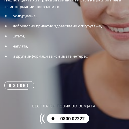
Нашиот центар за грижа за клиенти ви стои на располагање
за информации поврзани со:
осигурување,
доброволно приватно здравствено осигурување,
штети,
наплата,
и други информаци за кои имате интерес
ПОВЕЌЕ
БЕСПЛАТЕН ПОВИК ВО ЗЕМЈАТА:
0800 02222