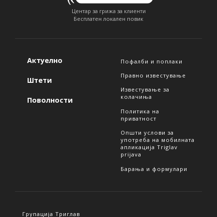
Центар за грижа за клиенти
Бесплатен локален повик
Актуелно
Пофалби и поплаки
Правно известување
Штети
Известување за
колачиња
Поволности
Политика на
приватност
Општи услови за
употреба на мобилната
апликација Triglav
prijava
Барања и формулари
Групација Триглав